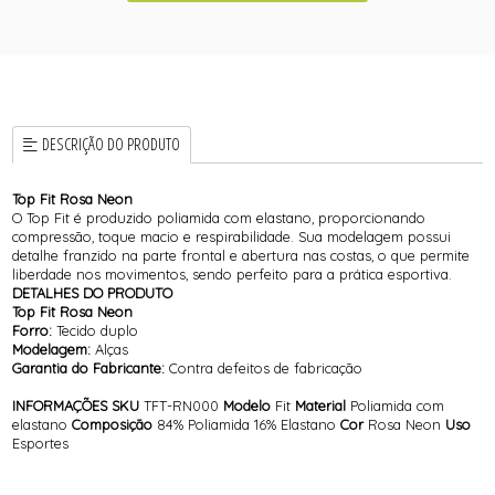
DESCRIÇÃO DO PRODUTO
Top Fit Rosa Neon
O Top Fit é produzido poliamida com elastano, proporcionando
compressão, toque macio e respirabilidade. Sua modelagem possui
detalhe franzido na parte frontal e abertura nas costas, o que permite
liberdade nos movimentos, sendo perfeito para a prática esportiva.
DETALHES DO PRODUTO
Top Fit Rosa Neon
Forro:
Tecido duplo
Modelagem:
Alças
Garantia do Fabricante:
Contra defeitos de fabricação
INFORMAÇÕES
SKU
TFT-RN000
Modelo
Fit
Material
Poliamida com
elastano
Composição
84% Poliamida 16% Elastano
Cor
Rosa Neon
Uso
Esportes