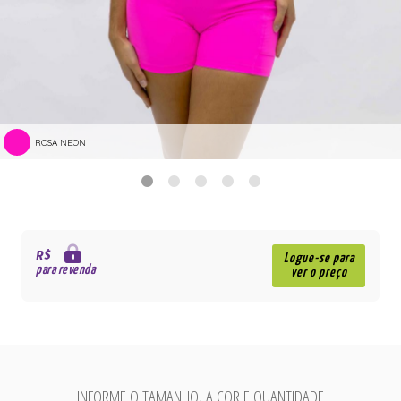
ROSA NEON
R$
Logue-se para
para revenda
ver o preço
INFORME O TAMANHO, A COR E QUANTIDADE