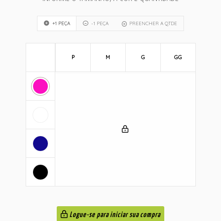
+1 PEÇA
-1 PEÇA
PREENCHER A QTDE
P
M
G
GG
Logue-se para iniciar sua compra