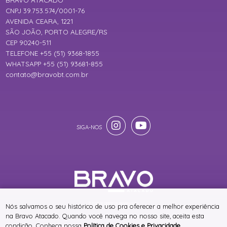
CNPJ 39.753.574/0001-76
AVENIDA CEARA, 1221
SÃO JOÃO, PORTO ALEGRE/RS
CEP 90240-511
TELEFONE +55 (51) 9368-1855
WHATSAPP +55 (51) 93681-855
contato@bravobt.com.br
® TODOS DIREITOS RESERVADOS
Nós salvamos o seu histórico de uso pra oferecer a melhor experiência
na Bravo Atacado. Quando você navega no nosso site, aceita esta
condição. Conheça nossa
Política de Cookies e Privacidade
.