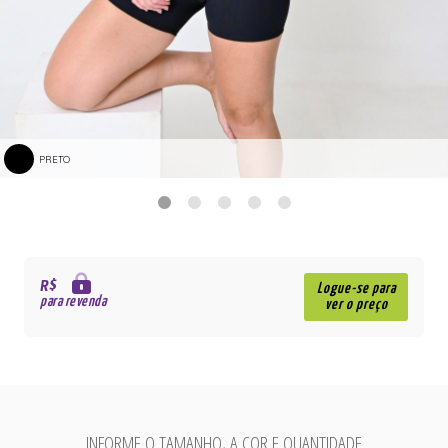
PRETO
R$
Logue-se para
para revenda
ver o preço
INFORME O TAMANHO, A COR E QUANTIDADE