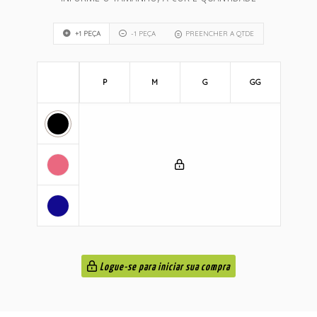
+1 PEÇA
-1 PEÇA
PREENCHER A QTDE
P
M
G
GG
Logue-se para iniciar sua compra