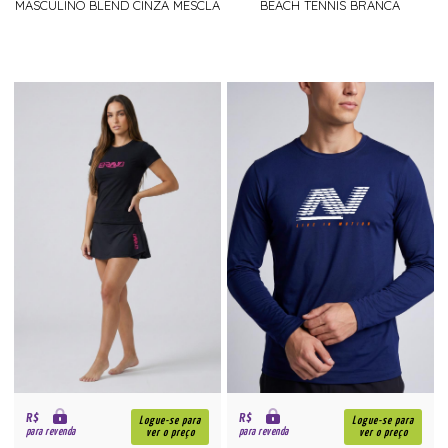
MASCULINO BLEND CINZA MESCLA
BEACH TENNIS BRANCA
R$
R$
Logue-se para
Logue-se para
para revenda
para revenda
ver o preço
ver o preço