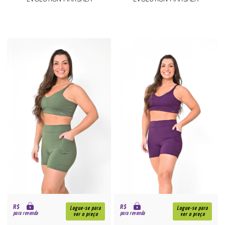
R$
R$
Logue-se para
Logue-se para
para revenda
para revenda
ver o preço
ver o preço