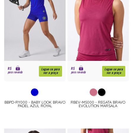
R$
R$
Logue-se para
Logue-se para
para revenda
para revenda
ver o preço
ver o preço
BBPD-RY000 - BABY LOOK BRAVO
RBEV-MS000 - REGATA BRAVO
PADEL AZUL ROYAL
EVOLUTION MARSALA