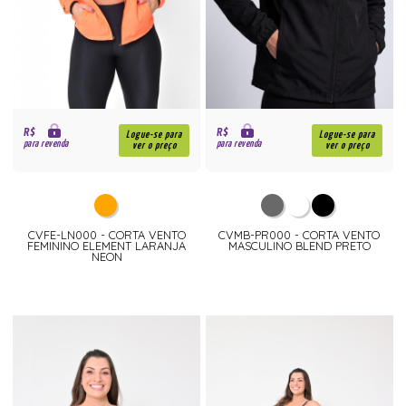
R$
R$
Logue-se para
Logue-se para
para revenda
para revenda
ver o preço
ver o preço
CVFE-LN000 - CORTA VENTO
CVMB-PR000 - CORTA VENTO
FEMININO ELEMENT LARANJA
MASCULINO BLEND PRETO
NEON