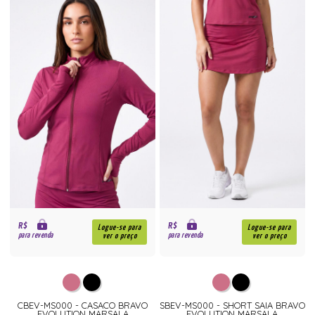
R$
R$
Logue-se para
Logue-se para
para revenda
para revenda
ver o preço
ver o preço
CBEV-MS000 - CASACO BRAVO
SBEV-MS000 - SHORT SAIA BRAVO
EVOLUTION MARSALA
EVOLUTION MARSALA