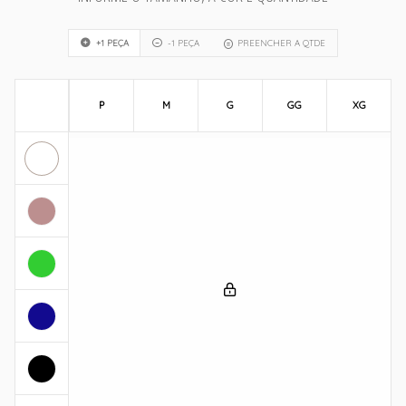
+1 PEÇA
-1 PEÇA
PREENCHER A QTDE
P
M
G
GG
XG