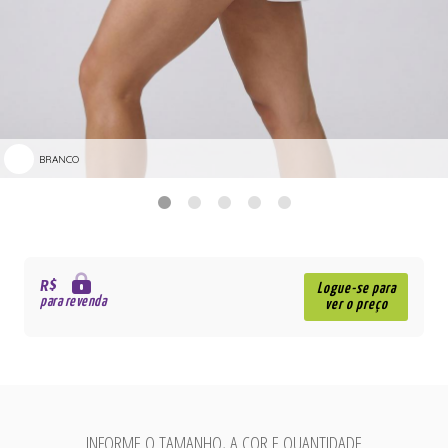
BRANCO
R$
Logue-se para
para revenda
ver o preço
INFORME O TAMANHO, A COR E QUANTIDADE