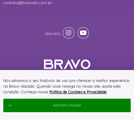
contato@bravobt.com.br
® TODOS DIREITOS RESERVADOS
Nós salvamos o seu histórico de uso pra oferecer a melhor experiência
na Bravo Atacado. Quando você navega no nosso site, aceita esta
condição. Conheça nossa
Política de Cookies e Privacidade
.
SITE 100% SEGURO
PLATAFORMA B2B
ACEITAR E FECHAR