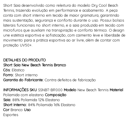
Short Saia desenvolvido como releitura do modelo Dry Cool Beach
Tennis, trazendo evolução em performance e acabamento. A peça
conta com short interno em tecido de maior gramatura, garantindo
mais sustentação, segurança e conforto durante o uso. Possui bolsos
laterais funcionais no short interno, e a saia produzida em tecido com
microfuros que auxiliam na transpiração e conforto térmico. O design
une estética esportiva e sofisticação, com caimento leve e liberdade de
movimento para a prática esportiva ao ar livre, além de contar com
proteção UV50+.
DETALHES DO PRODUTO
Short Saia New Beach Tennis Branco
Cós:
Elástico
Forro:
Short interno
Garantia do Fabricante:
Contra defeitos de fabricação
INFORMAÇÕES
SKU
SSNBT-BR000
Modelo
New Beach Tennis
Material
Poliamida com elastano
Composição
Saia:
88% Poliamida 12% Elastano
Short Interno:
84% Poliamida 16% Elastano
Cor
Branco
Uso
Esportes