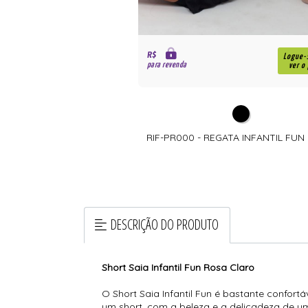
R$
Logue-
para revenda
ver o
RIF-PR000 - REGATA INFANTIL FUN
DESCRIÇÃO DO PRODUTO
Short Saia Infantil Fun Rosa Claro
O Short Saia Infantil Fun é bastante confort
um short, com a beleza e a delicadeza de u