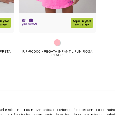
R$
se para
Logue-se para
para revenda
 preço
ver o preço
 PRETA
RIF-RC000 - REGATA INFANTIL FUN ROSA
CLARO
ável e não limita os movimentos da criança. Ele apresenta a combin
ma saia. Seu tecido é composto de poliamida com elastano, confer