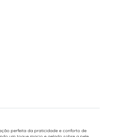
ação perfeita da praticidade e conforto de
indo um toque macio e gelado sobre a pele,