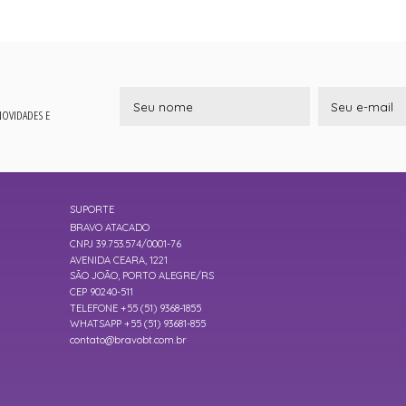
 NOVIDADES E
SUPORTE
BRAVO ATACADO
CNPJ 39.753.574/0001-76
AVENIDA CEARA, 1221
SÃO JOÃO, PORTO ALEGRE/RS
CEP 90240-511
TELEFONE +55 (51) 9368-1855
WHATSAPP +55 (51) 93681-855
contato@bravobt.com.br