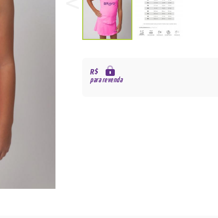
R$
para revenda