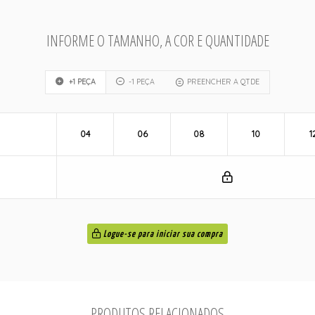
INFORME O TAMANHO, A COR E QUANTIDADE
+1 PEÇA
-1 PEÇA
PREENCHER A QTDE
04
06
08
10
1
Logue-se para iniciar sua compra
PRODUTOS RELACIONADOS