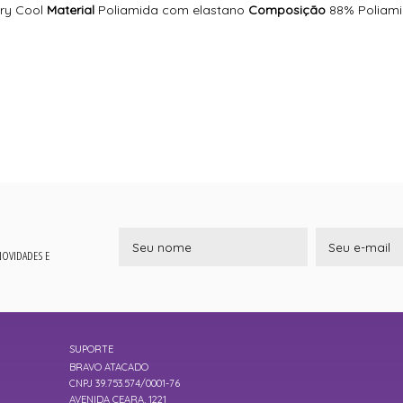
ry Cool
Material
Poliamida com elastano
Composição
88% Poliami
 NOVIDADES E
SUPORTE
BRAVO ATACADO
CNPJ 39.753.574/0001-76
AVENIDA CEARA, 1221