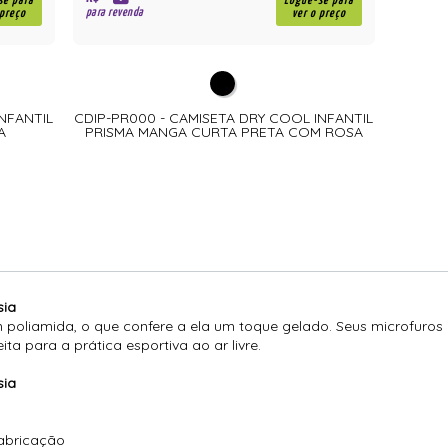
R$
se para
Logue-se para
para revenda
 preço
ver o preço
NFANTIL
CDIP-PR000 - CAMISETA DRY COOL INFANTIL
A
PRISMA MANGA CURTA PRETA COM ROSA
sia
m poliamida, o que confere a ela um toque gelado. Seus microfuros
ta para a prática esportiva ao ar livre.
sia
fabricação