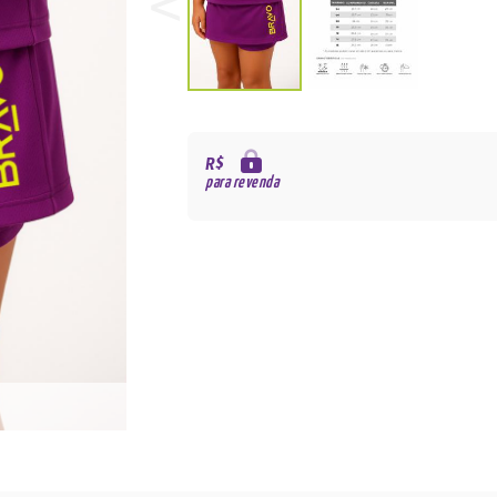
R$
para revenda