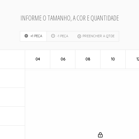
INFORME O TAMANHO, A COR E QUANTIDADE
+1 PEÇA
-1 PEÇA
PREENCHER A QTDE
04
06
08
10
1