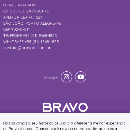
BRAVO ATACADO
CNPJ 39.753.574/0001-76
AVENIDA CEARA, 1221
SÃO JOÃO, PORTO ALEGRE/RS
CEP 90240-511
TELEFONE +55 (51) 9368-1855
WHATSAPP +55 (51) 93681-855
contato@bravobt.com.br
® TODOS DIREITOS RESERVADOS
Nós salvamos o seu histórico de uso pra oferecer a melhor experiência
na Bravo Atacado. Quando você navega no nosso site, aceita esta