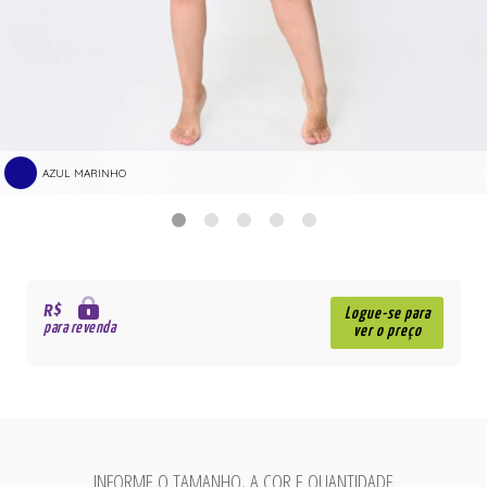
AZUL MARINHO
R$
Logue-se para
para revenda
ver o preço
INFORME O TAMANHO, A COR E QUANTIDADE