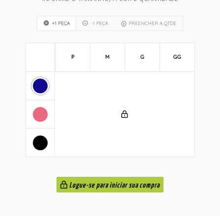
+1 PEÇA
-1 PEÇA
PREENCHER A QTDE
P
M
G
GG
Logue-se para iniciar sua compra