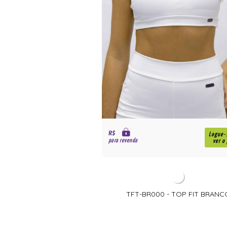
R$
Logue-
para revenda
ver o
TFT-BR000 - TOP FIT BRANC