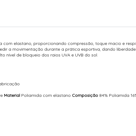
a com elastano, proporcionando compressão, toque macio e respi
ir a movimentação durante a prática esportiva, dando liberdade 
o nível de bloqueio dos raios UVA e UVB do sol.
fabricação
ve
Material
Poliamida com elastano
Composição
84% Poliamida 16