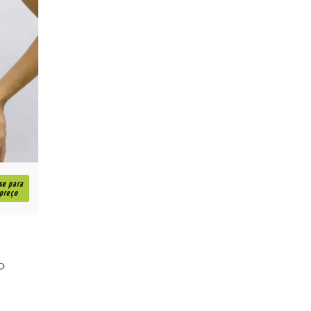
se para
 preço
O