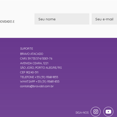
 NOVIDADES E
SUPORTE
BRAVO ATACADO
CNPJ 39.753.574/0001-76
AVENIDA CEARA, 1221
SÃO JOÃO, PORTO ALEGRE/RS
CEP 90240-511
TELEFONE +55 (51) 9368-1855
WHATSAPP +55 (51) 93681-855
contato@bravobt.com.br