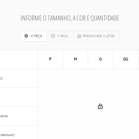
INFORME O TAMANHO, A COR E QUANTIDADE
+1 PEÇA
-1 PEÇA
PREENCHER A QTDE
P
M
G
GG
CO
 NEON
 MARINHO