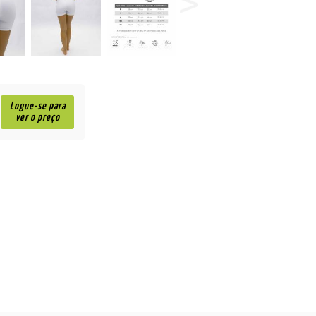
Logue-se para
ver o preço