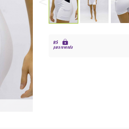
R$
para revenda