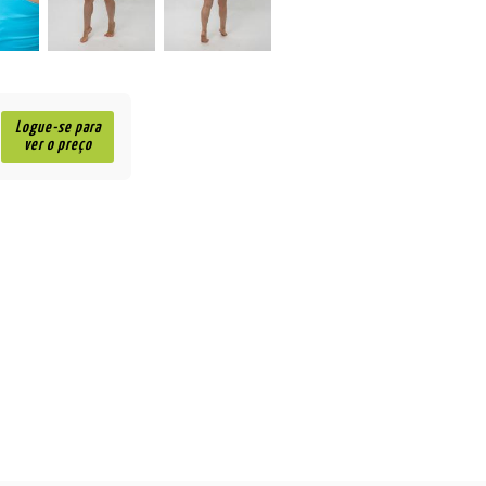
Logue-se para
ver o preço