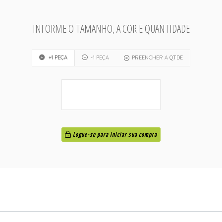
INFORME O TAMANHO, A COR E QUANTIDADE
+1 PEÇA
-1 PEÇA
PREENCHER A QTDE
Logue-se para iniciar sua compra