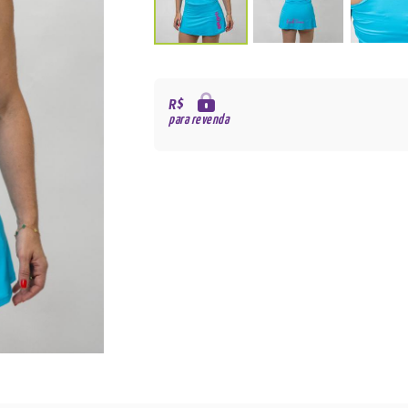
R$
para revenda