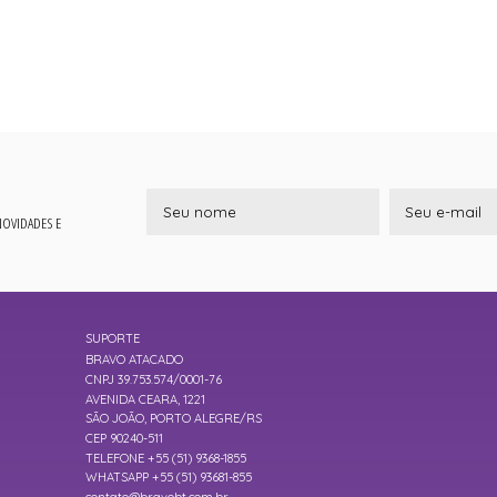
 NOVIDADES E
SUPORTE
BRAVO ATACADO
CNPJ 39.753.574/0001-76
AVENIDA CEARA, 1221
SÃO JOÃO, PORTO ALEGRE/RS
CEP 90240-511
TELEFONE +55 (51) 9368-1855
WHATSAPP +55 (51) 93681-855
contato@bravobt.com.br