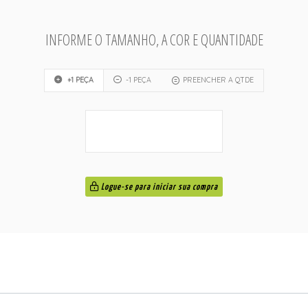
INFORME O TAMANHO, A COR E QUANTIDADE
+1 PEÇA
-1 PEÇA
PREENCHER A QTDE
Logue-se para iniciar sua compra