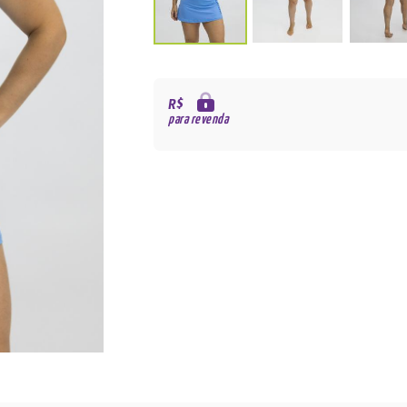
R$
para revenda