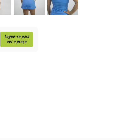
Logue-se para
ver o preço