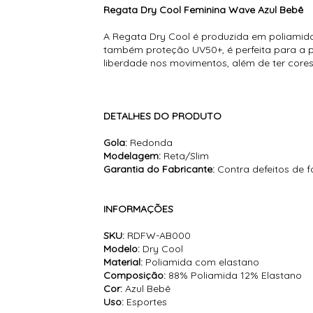
Regata Dry Cool Feminina Wave Azul Bebê
A Regata Dry Cool é produzida em poliamida,
também proteção UV50+, é perfeita para a p
liberdade nos movimentos, além de ter core
DETALHES DO PRODUTO
Gola:
Redonda
Modelagem:
Reta/Slim
Garantia do Fabricante:
Contra defeitos de 
INFORMAÇÕES
SKU:
RDFW-AB000
Modelo:
Dry Cool
Material:
Poliamida com elastano
Composição:
88% Poliamida 12% Elastano
Cor:
Azul Bebê
Uso:
Esportes