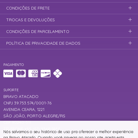
CONDIÇÕES DE FRETE
TROCAS E DEVOLUÇÕES
CONDIÇÕES DE PARCELAMENTO
POLÍTICA DE PRIVACIDADE DE DADOS
PAGAMENTO
SUPORTE
BRAVO ATACADO
CNPJ 39.753.574/0001-76
AVENIDA CEARA, 1221
SÃO JOÃO, PORTO ALEGRE/RS
CEP 90240-511
TELEFONE +55 (51) 9368-1855
Nós salvamos o seu histórico de uso pra oferecer a melhor experiência
WHATSAPP +55 (51) 93681-855
na Bravo Atacado. Quando você navega no nosso site, aceita esta