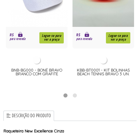
R$
R$
Logue-se para
Logue-se para
para revenda
para revenda
ver o preço
ver o preço
BNB-BG000 - BONÉ BRAVO
KBB-BT0001 - KIT BOLINHAS
BRANCO COM GRAFITE
BEACH TENNIS BRAVO 3 UN.
DESCRIÇÃO DO PRODUTO
Raqueteira New Excellence Cinza