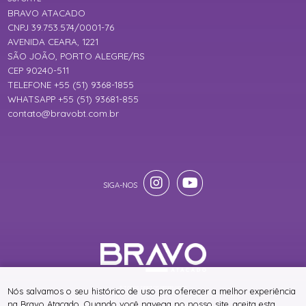
BRAVO ATACADO
CNPJ 39.753.574/0001-76
AVENIDA CEARA, 1221
SÃO JOÃO, PORTO ALEGRE/RS
CEP 90240-511
TELEFONE +55 (51) 9368-1855
WHATSAPP +55 (51) 93681-855
contato@bravobt.com.br
® TODOS DIREITOS RESERVADOS
Nós salvamos o seu histórico de uso pra oferecer a melhor experiência
na Bravo Atacado. Quando você navega no nosso site, aceita esta