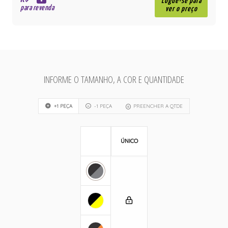
R$
Logue-se para
para revenda
ver o preço
INFORME O TAMANHO, A COR E QUANTIDADE
+1 PEÇA
-1 PEÇA
PREENCHER A QTDE
ÚNICO