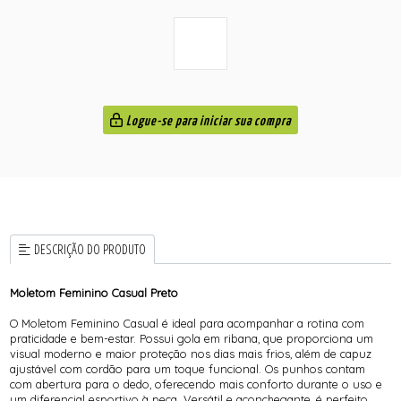
Logue-se para iniciar sua compra
DESCRIÇÃO DO PRODUTO
Moletom Feminino Casual Preto
O Moletom Feminino Casual é ideal para acompanhar a rotina com
praticidade e bem-estar. Possui gola em ribana, que proporciona um
visual moderno e maior proteção nos dias mais frios, além de capuz
ajustável com cordão para um toque funcional. Os punhos contam
com abertura para o dedo, oferecendo mais conforto durante o uso e
um diferencial esportivo à peça. Versátil e aconchegante, é perfeito