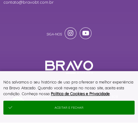
contato@bravobt.com.br
® TODOS DIREITOS RESERVADOS
Nós salvamos o seu histórico de uso pra oferecer a melhor experiência
na Bravo Atacado. Quando você navega no nosso site, aceita esta
condição. Conheça nossa
Política de Cookies e Privacidade
.
SITE 100% SEGURO
PLATAFORMA B2B
ACEITAR E FECHAR