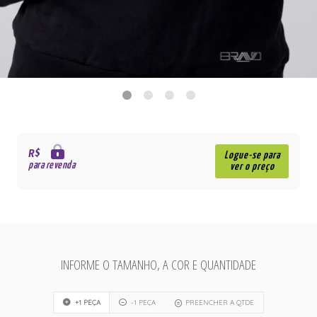
R$
Logue-se para
para revenda
ver o preço
INFORME O TAMANHO, A COR E QUANTIDADE
+1 PEÇA
-1 PEÇA
PREENCHER A QTDE