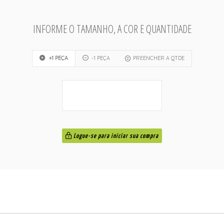
INFORME O TAMANHO, A COR E QUANTIDADE
+1 PEÇA
-1 PEÇA
PREENCHER A QTDE
Logue-se para iniciar sua compra