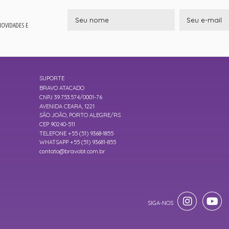
 NOVIDADES E
SUPORTE
BRAVO ATACADO
CNPJ 39.753.574/0001-76
AVENIDA CEARA, 1221
SÃO JOÃO, PORTO ALEGRE/RS
CEP 90240-511
TELEFONE +55 (51) 9368-1855
WHATSAPP +55 (51) 93681-855
contato@bravobt.com.br