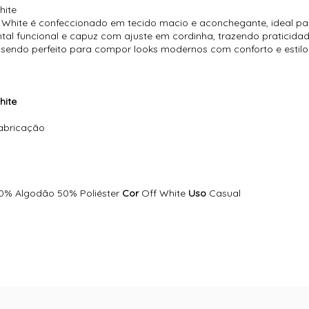
hite
White é confeccionado em tecido macio e aconchegante, ideal par
tal funcional e capuz com ajuste em cordinha, trazendo praticidade
, sendo perfeito para compor looks modernos com conforto e estilo
hite
fabricação
0% Algodão 50% Poliéster
Cor
Off White
Uso
Casual