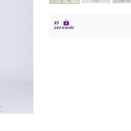
R$
para revenda