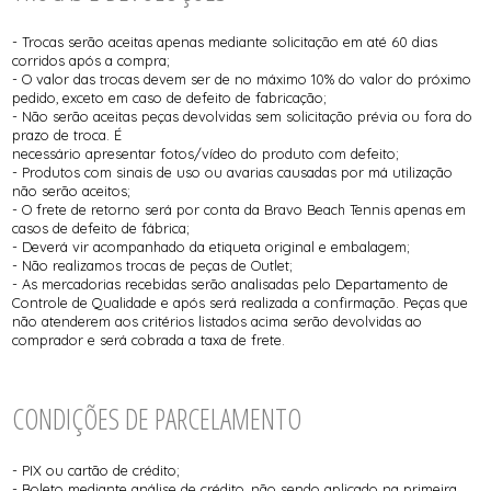
- Trocas serão aceitas apenas mediante solicitação em até 60 dias
corridos após a compra;
- O valor das trocas devem ser de no máximo 10% do valor do próximo
pedido, exceto em caso de defeito de fabricação;
- Não serão aceitas peças devolvidas sem solicitação prévia ou fora do
prazo de troca. É
necessário apresentar fotos/vídeo do produto com defeito;
- Produtos com sinais de uso ou avarias causadas por má utilização
não serão aceitos;
- O frete de retorno será por conta da Bravo Beach Tennis apenas em
casos de defeito de fábrica;
- Deverá vir acompanhado da etiqueta original e embalagem;
- Não realizamos trocas de peças de Outlet;
- As mercadorias recebidas serão analisadas pelo Departamento de
Controle de Qualidade e após será realizada a confirmação. Peças que
não atenderem aos critérios listados acima serão devolvidas ao
comprador e será cobrada a taxa de frete.
CONDIÇÕES DE PARCELAMENTO
- PIX ou cartão de crédito;
- Boleto mediante análise de crédito, não sendo aplicado na primeira