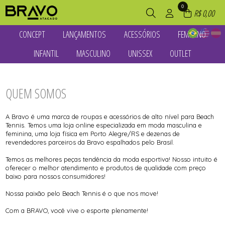
0
R$ 0,00
CONCEPT
LANÇAMENTOS
ACESSÓRIOS
FEMININO
TODOS DE CONCEPT
TODOS DE LANÇAMENTOS
TODOS DE ACESSÓRIOS
TODOS DE FEMININO
INFANTIL
MASCULINO
UNISSEX
OUTLET
BABY LOOKS E REGATAS
BABY LOOKS E REGATAS
BOLINHAS
BABY LOOKS E REGATAS
BERMUDAS E SHORTS
CAMISETAS
BOLSAS E MOCHILAS
CAMISETAS E REGATAS
TODOS DE INFANTIL
TODOS DE MASCULINO
TODOS DE UNISSEX
TODOS DE OUTLET
BOLSAS E MOCHILAS
CAMISETAS E REGATAS
BONÉS E VISEIRAS
CASACOS E JAQUETAS
BERMUDAS E SHORTS
BERMUDAS E SHORTS
BOLSAS E MOCHILAS
BABY LOOKS E REGATAS
CAMISETAS E REGATAS
CASACOS E JAQUETAS
BOTINHAS E SAPATILHAS
CONJUNTOS
TODOS DE LANÇAMENTOS
TODOS DE ACESSÓRIOS
TODOS DE FEMININO
TODOS DE CONCEPT
CAMISETAS
CAMISETAS E REGATAS
BERMUDAS E SHORTS
QUEM SOMOS
FEMININO
PARA CABELO
CROPPEDS
CAMISETAS E REGATAS
CASACOS E JAQUETAS
CAMISETAS E REGATAS
LEGGINGS E CALÇAS
RAQUETEIRAS
FEMININO
CONJUNTOS
UNDERWEAR
CROPPEDS
TODOS DE MASCULINO
TODOS DE INFANTIL
TODOS DE UNISSEX
TODOS DE OUTLET
SHORTS E SHORTS SAIAS
RAQUETES
LEGGINGS E CALÇAS
CROPPEDS
VESTIDOS
TOPS
TOALHAS
MACACÕES
SHORTS E SHORTS SAIAS
A Bravo é uma marca de roupas e acessórios de alto nível para Beach
VESTIDOS
SHORTS E SHORTS SAIAS
VESTIDOS
Tennis. Temos uma loja online especializada em moda masculina e
TOPS
feminina, uma loja física em Porto Alegre/RS e dezenas de
VESTIDOS
revendedores parceiros da Bravo espalhados pelo Brasil.
Temos as melhores peças tendência da moda esportiva! Nosso intuito é
oferecer o melhor atendimento e produtos de qualidade com preço
baixo para nossos consumidores!
Nossa paixão pelo Beach Tennis é o que nos move!
Com a BRAVO, você vive o esporte plenamente!