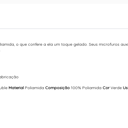
amida, o que confere a ela um toque gelado. Seus microfuros auxil
.
fabricação
uble
Material
Poliamida
Composição
100% Poliamida
Cor
Verde
Us