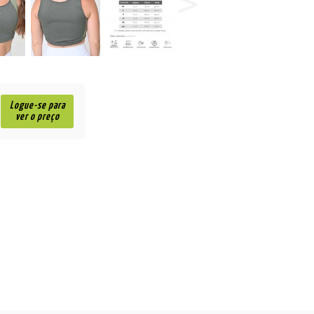
Logue-se para
ver o preço