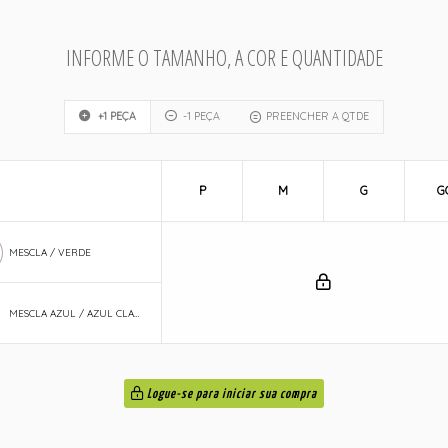
INFORME O TAMANHO, A COR E QUANTIDADE
+1 PEÇA
-1 PEÇA
PREENCHER A QTDE
P
M
G
G
MESCLA / VERDE
MESCLA AZUL / AZUL CLARO
Logue-se para iniciar sua compra