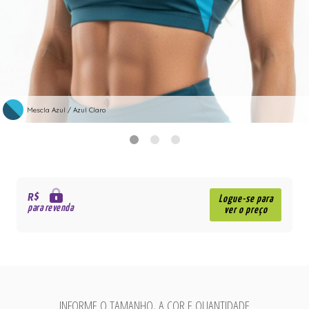
Mescla Azul / Azul Claro
R$
Logue-se para
para revenda
ver o preço
INFORME O TAMANHO, A COR E QUANTIDADE