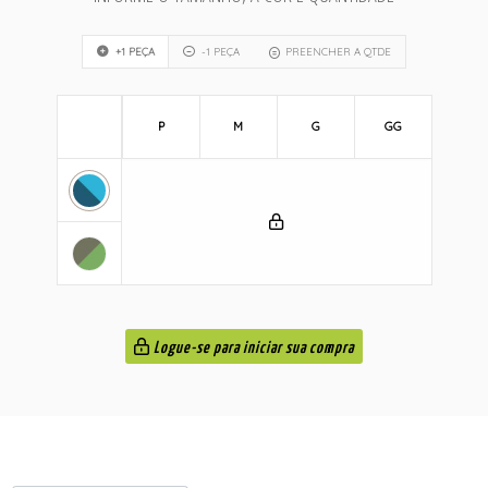
+1 PEÇA
-1 PEÇA
PREENCHER A QTDE
P
M
G
GG
Logue-se para iniciar sua compra