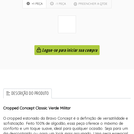
+1 PEÇA
-1 PEÇA
PREENCHER A QTDE
Logue-se para iniciar sua compra
DESCRIÇÃO DO PRODUTO
Cropped Concept Classic Verde Militar
O cropped estonado da Bravo Concept é a definição de versatilidade e
sofisticação. Feito 100% de algodão, essa peça oferece o máximo de
conforto e um toque suave, ideal para qualquer ocasião. Seja para um
dia descontraído ou para um look mais arrumado. Uma peça essencial