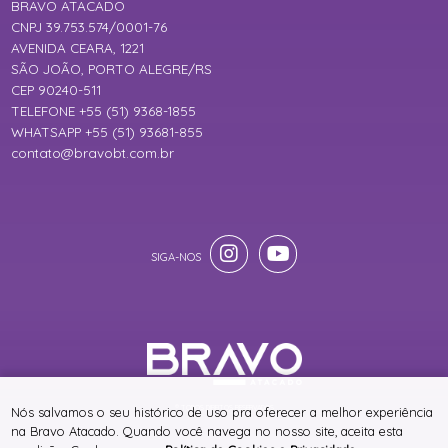
BRAVO ATACADO
CNPJ 39.753.574/0001-76
AVENIDA CEARA, 1221
SÃO JOÃO, PORTO ALEGRE/RS
CEP 90240-511
TELEFONE +55 (51) 9368-1855
WHATSAPP +55 (51) 93681-855
contato@bravobt.com.br
® TODOS DIREITOS RESERVADOS
Nós salvamos o seu histórico de uso pra oferecer a melhor experiência
na Bravo Atacado. Quando você navega no nosso site, aceita esta