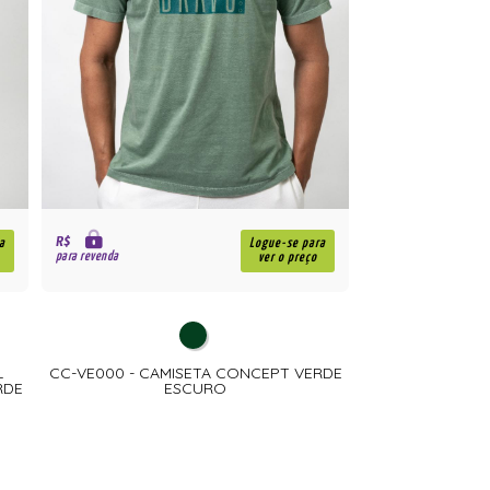
R$
a
Logue-se para
para revenda
ver o preço
L
CC-VE000 - CAMISETA CONCEPT VERDE
RDE
ESCURO