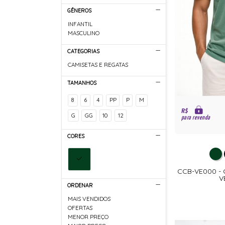
GÊNEROS
INFANTIL
MASCULINO
CATEGORIAS
CAMISETAS E REGATAS
TAMANHOS
8
6
4
PP
P
M
R$
G
GG
10
12
para revenda
CORES
CCB-VE000 -
V
ORDENAR
MAIS VENDIDOS
OFERTAS
MENOR PREÇO