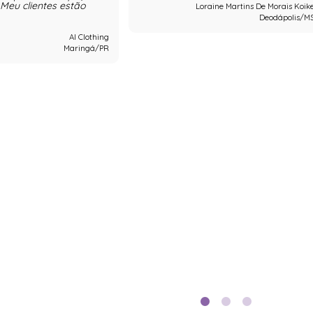
Meu clientes estão
Loraine Martins De Morais Koik
Deodápolis/M
Al Clothing
Maringá/PR