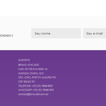
 NOVIDADES E
SUPORTE
BRAVO ATACADO
CNPJ 39.753.574/0001-76
AVENIDA CEARA, 1221
SÃO JOÃO, PORTO ALEGRE/RS
CEP 90240-511
TELEFONE +55 (51) 9368-1855
WHATSAPP +55 (51) 93681-855
contato@bravobt.com.br