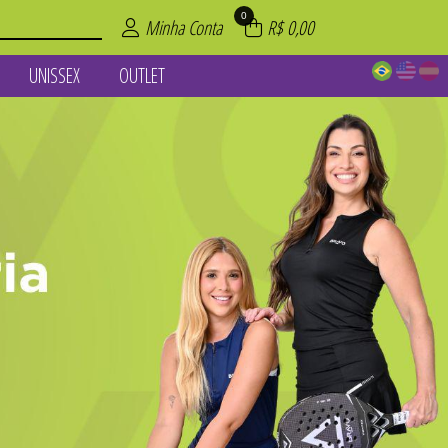
0
Minha Conta
R$ 0,00
UNISSEX
OUTLET
NTOS
IOS
INO
NO
PT
L
X
T