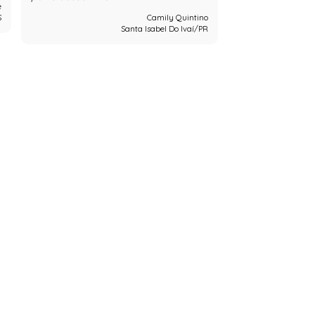
e
S
Camily Quintino
Santa Isabel Do Ivaí/PR