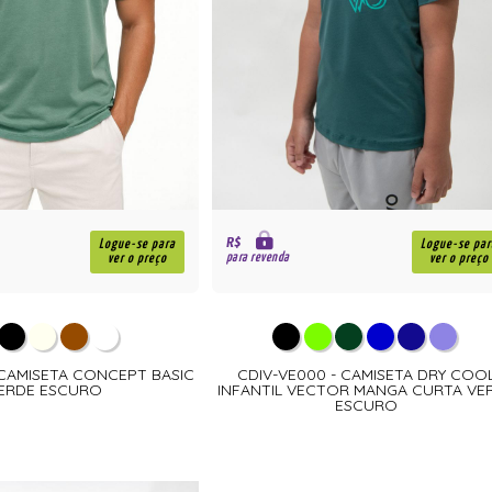
R$
Logue-se para
Logue-se par
para revenda
ver o preço
ver o preço
 CAMISETA CONCEPT BASIC
CDIV-VE000 - CAMISETA DRY COO
ERDE ESCURO
INFANTIL VECTOR MANGA CURTA VE
ESCURO