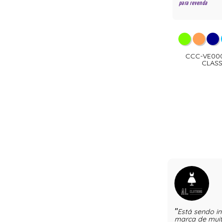
para revenda
CCC-VE000
CLASS
Está sendo in
marca de muit