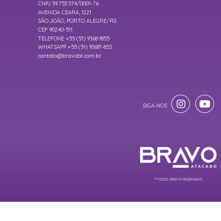
CNPJ 39.753.574/0001-76
AVENIDA CEARA, 1221
SÃO JOÃO, PORTO ALEGRE/RS
CEP 90240-511
TELEFONE +55 (51) 9368-1855
WHATSAPP +55 (51) 93681-855
contato@bravobt.com.br
® TODOS DIREITOS RESERVADOS