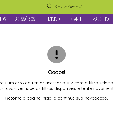
TOS
ACESSÓRIOS
FEMININO
INFANTIL
MASCULINO
TODOS DE LANÇAME
TODOS DE ACESSÓR
TODOS DE MASCUL
TODOS DE FEMINI
TODOS DE CONCE
TODOS DE INFANTI
TODOS DE UNISSE
TODOS DE OUTLE
Ooops!
eu um erro ao tentar acessar o link com o filtro seleci
r favor, verifique os filtros disponíveis e tente novamen
Retorne a página inicial
e continue sua navegação.