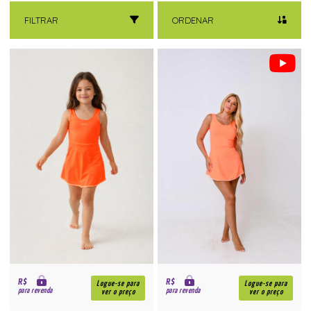
FILTRAR
ORDENAR
R$
R$
Logue-se para
Logue-se para
para revenda
para revenda
ver o preço
ver o preço