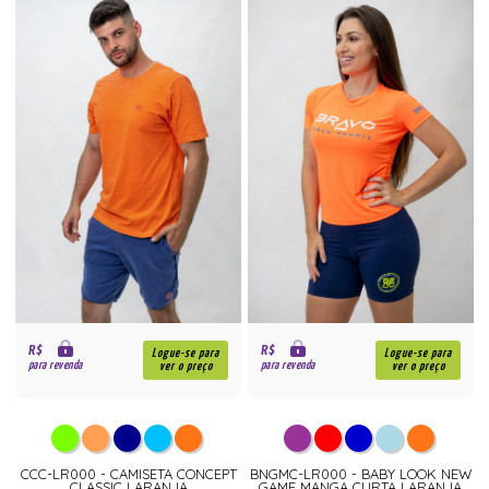
R$
R$
Logue-se para
Logue-se para
para revenda
para revenda
ver o preço
ver o preço
CCC-LR000 - CAMISETA CONCEPT
BNGMC-LR000 - BABY LOOK NEW
CLASSIC LARANJA
GAME MANGA CURTA LARANJA