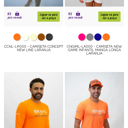
R$
R$
Logue-se para
Logue-se para
para revenda
para revenda
ver o preço
ver o preço
CCNL-LR000 - CAMISETA CONCEPT
CNGIML-LA000 - CAMISETA NEW
NEW LINE LARANJA
GAME INFANTIL MANGA LONGA
LARANJA