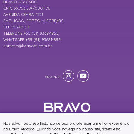
BRAVO ATACADO
CNPJ 39.753.574/0001-76
AVENIDA CEARA, 1221
SÃO JOÃO, PORTO ALEGRE/RS
CEP 90240-511
TELEFONE +55 (51) 9368-1855
WHATSAPP +55 (51) 93681-855
contato@bravobt.com.br
® TODOS DIREITOS RESERVADOS
Nós salvamos o seu histórico de uso pra oferecer a melhor experiência
na Bravo Atacado. Quando você navega no nosso site, aceita esta