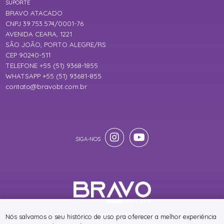
SUPORTE
BRAVO ATACADO
CNPJ 39.753.574/0001-76
AVENIDA CEARA, 1221
SÃO JOÃO, PORTO ALEGRE/RS
CEP 90240-511
TELEFONE +55 (51) 9368-1855
WHATSAPP +55 (51) 93681-855
contato@bravobt.com.br
® TODOS DIREITOS RESERVADOS
Nós salvamos o seu histórico de uso pra oferecer a melhor experiência