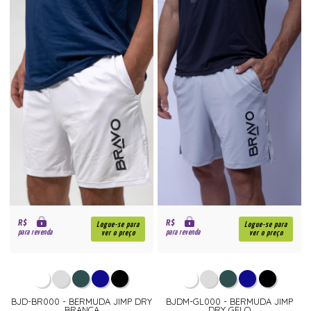
R$
R$
Logue-se para
Logue-se para
para revenda
para revenda
ver o preço
ver o preço
BJD-BR000 - BERMUDA JIMP DRY
BJDM-GL000 - BERMUDA JIMP
BRANCA
DRY GELO