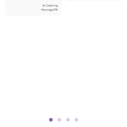
Al Clothing
Maringá/PR