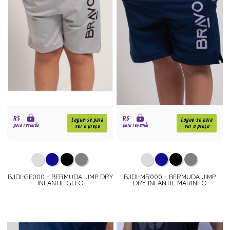
R$
R$
Logue-se para
Logue-se para
para revenda
para revenda
ver o preço
ver o preço
BJDI-GE000 - BERMUDA JIMP DRY
BJDI-MR000 - BERMUDA JIMP
INFANTIL GELO
DRY INFANTIL MARINHO