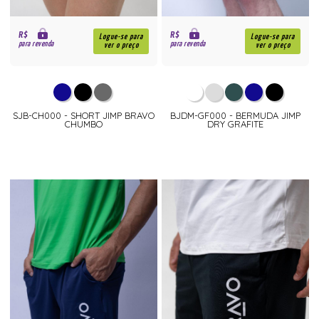
R$
R$
Logue-se para
Logue-se para
para revenda
para revenda
ver o preço
ver o preço
SJB-CH000 - SHORT JIMP BRAVO
BJDM-GF000 - BERMUDA JIMP
CHUMBO
DRY GRAFITE