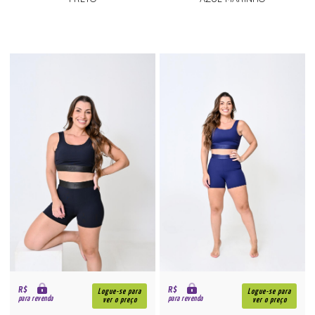
R$
R$
Logue-se para
Logue-se para
para revenda
para revenda
ver o preço
ver o preço