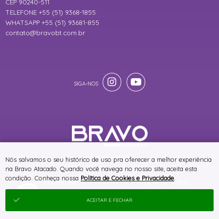
CEP 90240-511
TELEFONE +55 (51) 9368-1855
WHATSAPP +55 (51) 93681-855
contato@bravobt.com.br
® TODOS DIREITOS RESERVADOS
Nós salvamos o seu histórico de uso pra oferecer a melhor experiência
na Bravo Atacado. Quando você navega no nosso site, aceita esta
condição. Conheça nossa
Política de Cookies e Privacidade
.
SITE 100% SEGURO
PLATAFORMA B2B
ACEITAR E FECHAR