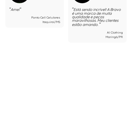
Amei
Está sendo incrível! A Bravo
é uma marca de muita
qualidade e peças
Ponto Cell Celulares
maravilhosas. Meu clientes
Itaquiraí/MS
estão amando.
Al Clothing
Maringá/PR