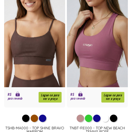
R$
R$
Logue-se para
Logue-se para
para revenda
para revenda
ver o preço
ver o preço
TSHB-MA000 - TOP SHINE BRAVO
TNBT-RE000 - TOP NEW BEACH
MARROM
TENNIS ROSÉ