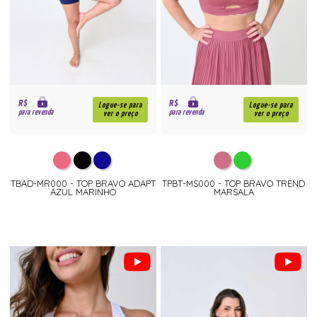
R$
R$
Logue-se para
Logue-se para
para revenda
para revenda
ver o preço
ver o preço
TBAD-MR000 - TOP BRAVO ADAPT
TPBT-MS000 - TOP BRAVO TREND
AZUL MARINHO
MARSALA