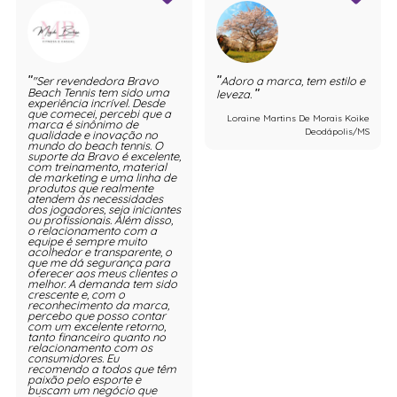
"Ser revendedora Bravo
Adoro a marca, tem estilo e
Beach Tennis tem sido uma
leveza.
experiência incrível. Desde
que comecei, percebi que a
Loraine Martins De Morais Koike
marca é sinônimo de
Deodápolis/MS
qualidade e inovação no
mundo do beach tennis. O
suporte da Bravo é excelente,
com treinamento, material
de marketing e uma linha de
produtos que realmente
atendem às necessidades
dos jogadores, seja iniciantes
ou profissionais. Além disso,
o relacionamento com a
equipe é sempre muito
acolhedor e transparente, o
que me dá segurança para
oferecer aos meus clientes o
melhor. A demanda tem sido
crescente e, com o
reconhecimento da marca,
percebo que posso contar
com um excelente retorno,
tanto financeiro quanto no
relacionamento com os
consumidores. Eu
recomendo a todos que têm
paixão pelo esporte e
buscam um negócio que