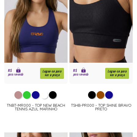
R$
R$
Logue-se para
Logue-se para
para revenda
para revenda
ver o preço
ver o preço
TNBT-MR000 - TOP NEW BEACH
TSHB-PR000 - TOP SHINE BRAVO
TENNIS AZUL MARINHO
PRETO