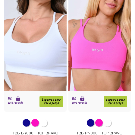
R$
R$
Logue-se para
Logue-se para
para revenda
para revenda
ver o preço
ver o preço
TBB-BR000 - TOP BRAVO
TBB-RN000 - TOP BRAVO