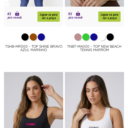
R$
R$
Logue-se para
Logue-se para
para revenda
para revenda
ver o preço
ver o preço
TSHB-MR000 - TOP SHINE BRAVO
TNBT-MA000 - TOP NEW BEACH
AZUL MARINHO
TENNIS MARROM