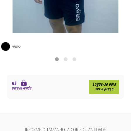
PRETO
R$
Logue-se para
para revenda
ver o preço
INFORME O TAMANHO, A COR E QUANTIDADE