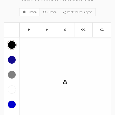
+1 PEÇA
-1 PEÇA
PREENCHER A QTDE
P
M
G
GG
XG