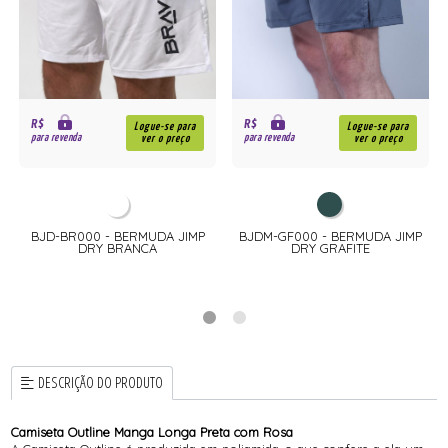
R$
R$
Logue-se para
Logue-se para
para revenda
para revenda
ver o preço
ver o preço
BJD-BR000 - BERMUDA JIMP
BJDM-GF000 - BERMUDA JIMP
DRY BRANCA
DRY GRAFITE
DESCRIÇÃO DO PRODUTO
Camiseta Outline Manga Longa Preta com Rosa