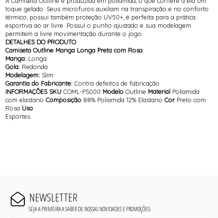
A Camiseta Outline é produzida em poliamida, o que confere a ela um
toque gelado. Seus microfuros auxiliam na transpiração e no conforto
térmico, possui também proteção UV50+, é perfeita para a prática
esportiva ao ar livre. Possui o punho ajustado e sua modelagem
permitem a livre movimentação durante o jogo.
DETALHES DO PRODUTO
Camiseta Outline Manga Longa Preta com Rosa
Manga:
Longa
Gola:
Redonda
Modelagem:
Slim
Garantia do Fabricante:
Contra defeitos de fabricação
INFORMAÇÕES
SKU
COML-PS000
Modelo
Outline
Material
Poliamida
com elastano
Composição
88% Poliamida 12% Elastano
Cor
Preto com
Rosa
Uso
Esportes
NEWSLETTER
SEJA A PRIMEIRA A SABER DE NOSSAS NOVIDADES E PROMOÇÕES!