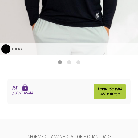
PRETO
R$
Logue-se para
para revenda
ver o preço
INFORME O TAMANHO, A COR E QUANTIDADE