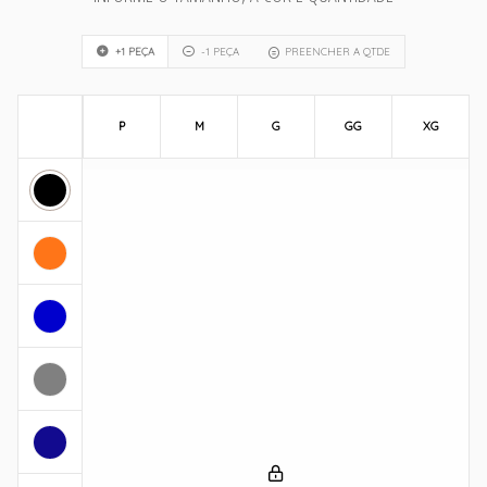
+1 PEÇA
-1 PEÇA
PREENCHER A QTDE
P
M
G
GG
XG