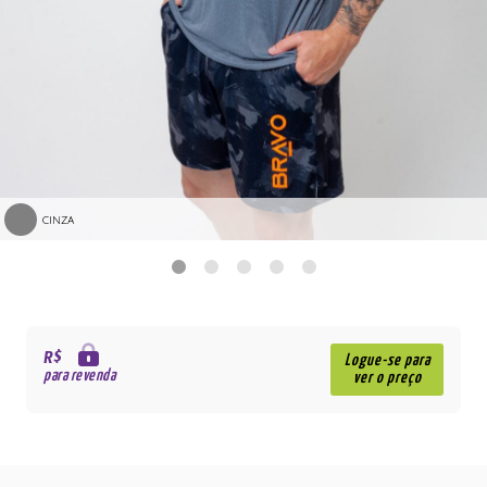
CINZA
R$
Logue-se para
para revenda
ver o preço