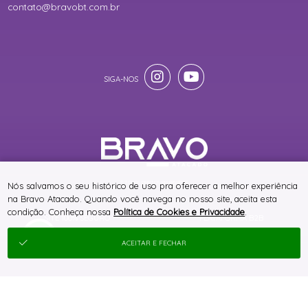
contato@bravobt.com.br
® TODOS DIREITOS RESERVADOS
Nós salvamos o seu histórico de uso pra oferecer a melhor experiência
na Bravo Atacado. Quando você navega no nosso site, aceita esta
condição. Conheça nossa
Política de Cookies e Privacidade
.
SITE 100% SEGURO
PLATAFORMA B2B
ACEITAR E FECHAR