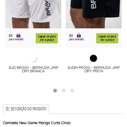
R$
R$
Logue-se para
Logue-se para
para revenda
para revenda
ver o preço
ver o preço
BJD-BR000 - BERMUDA JIMP
BJDM-PR000 - BERMUDA JIMP
DRY BRANCA
DRY PRETA
DESCRIÇÃO DO PRODUTO
Camiseta New Game Manga Curta Cinza