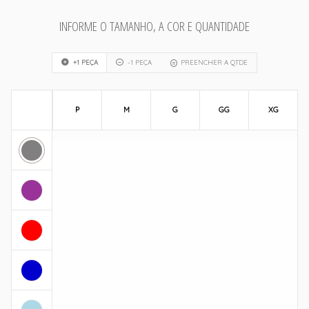
INFORME O TAMANHO, A COR E QUANTIDADE
+1 PEÇA
-1 PEÇA
PREENCHER A QTDE
P
M
G
GG
XG