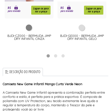
R$
R$
Logue-se para
Logue-se para
para revenda
para revenda
ver o preço
ver o preço
BJDI-CZ000 - BERMUDA JIMP
BJDI-GE000 - BERMUDA JIMP
DRY INFANTIL CINZA
DRY INFANTIL GELO
DESCRIÇÃO DO PRODUTO
Camiseta New Game Infantil Manga Curta Verde Neon
A Camiseta New Game Infantil apresenta a combinação perfeita entre
conforto e estilo, é perfeita para a prática esportiva. É composta de
poliamida com UV Protection, seu tecido extremante leve ajuda a
regular a temperatura do corpo, mantendo o frescor da pele e
protegendo você ao ar livre.