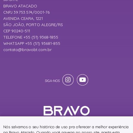
BRAVO ATACADO
CNPJ 39.753.574/0001-76
AVENIDA CEARA, 1221
SÃO JOÃO, PORTO ALEGRE/RS
CEP 90240-511
TELEFONE +55 (51) 9368-1855
WHATSAPP +55 (51) 93681-855
contato@bravobt.com.br
® TODOS DIREITOS RESERVADOS
Nós salvamos o seu histórico de uso pra oferecer a melhor experiência
na Bravo Atacado. Quando você navega no nosso site, aceita esta