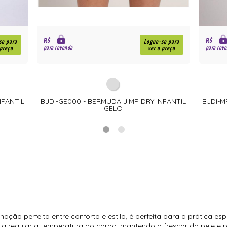
R$
R$
se para
Logue-se para
para revenda
para rev
 preço
ver o preço
NFANTIL
BJDI-GE000 - BERMUDA JIMP DRY INFANTIL
BJDI-M
GELO
ação perfeita entre conforto e estilo, é perfeita para a prática 
a a regular a temperatura do corpo, mantendo o frescor da pele e p