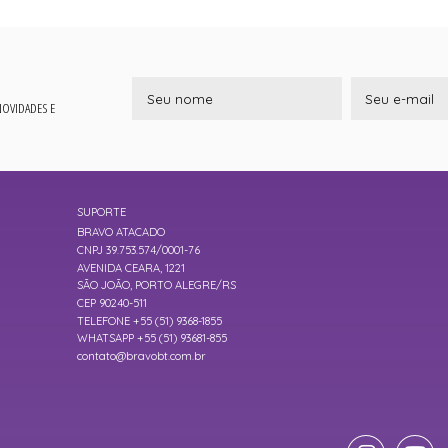
 NOVIDADES E
SUPORTE
BRAVO ATACADO
CNPJ 39.753.574/0001-76
AVENIDA CEARA, 1221
SÃO JOÃO, PORTO ALEGRE/RS
CEP 90240-511
TELEFONE +55 (51) 9368-1855
WHATSAPP +55 (51) 93681-855
contato@bravobt.com.br