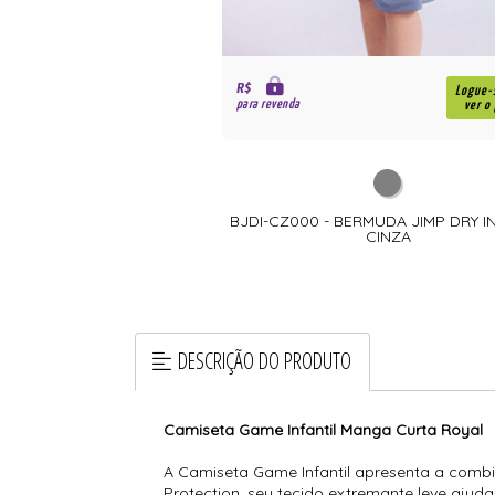
R$
Logue-se para
Logue-
para revenda
ver o preço
ver o
ERMUDA JIMP DRY INFANTIL
BJDI-CZ000 - BERMUDA JIMP DRY I
PRETA
CINZA
DESCRIÇÃO DO PRODUTO
Camiseta Game Infantil Manga Curta Royal
A Camiseta Game Infantil apresenta a combin
Protection, seu tecido extremante leve ajud