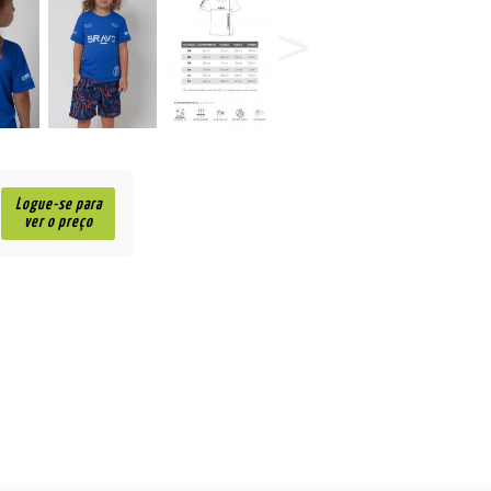
Logue-se para
ver o preço