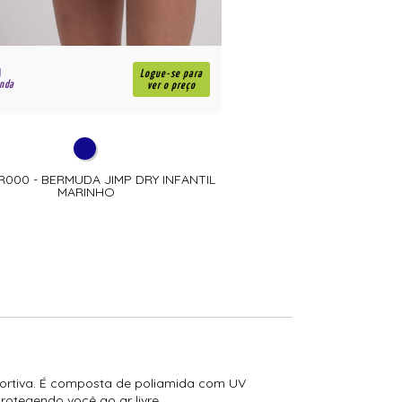
R$
Logue-se para
enda
para revenda
ver o preço
R000 - BERMUDA JIMP DRY INFANTIL
BJDI-PR000 - BERMUDA JI
MARINHO
PRETA
esportiva. É composta de poliamida com UV
rotegendo você ao ar livre.