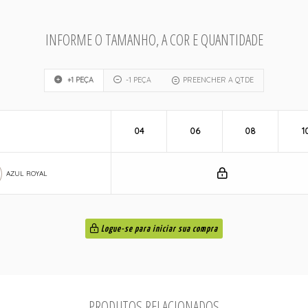
INFORME O TAMANHO, A COR E QUANTIDADE
+1 PEÇA
-1 PEÇA
PREENCHER A QTDE
04
06
08
1
AZUL ROYAL
Logue-se para iniciar sua compra
PRODUTOS RELACIONADOS