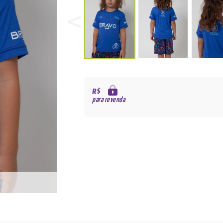
R$
para revenda