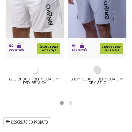
R$
R$
Logue-se para
Logue-se para
para revenda
para revenda
ver o preço
ver o preço
BJD-BR000 - BERMUDA JIMP
BJDM-GL000 - BERMUDA JIMP
DRY BRANCA
DRY GELO
DESCRIÇÃO DO PRODUTO