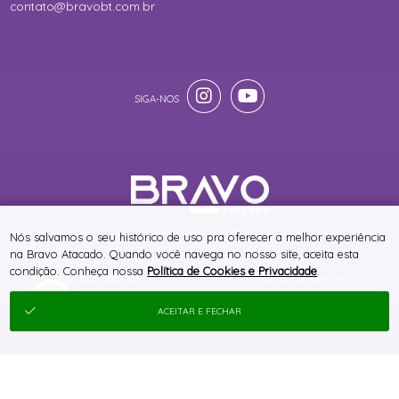
contato@bravobt.com.br
® TODOS DIREITOS RESERVADOS
Nós salvamos o seu histórico de uso pra oferecer a melhor experiência
na Bravo Atacado. Quando você navega no nosso site, aceita esta
condição. Conheça nossa
Política de Cookies e Privacidade
.
SITE 100% SEGURO
PLATAFORMA B2B
ACEITAR E FECHAR