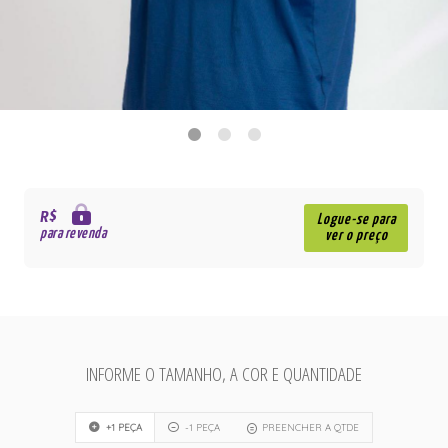
R$
Logue-se para
para revenda
ver o preço
INFORME O TAMANHO, A COR E QUANTIDADE
+1 PEÇA
-1 PEÇA
PREENCHER A QTDE