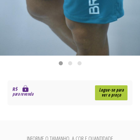
R$
Logue-se para
para revenda
ver o preço
INFORME O TAMANHO, A COR E QUANTIDADE