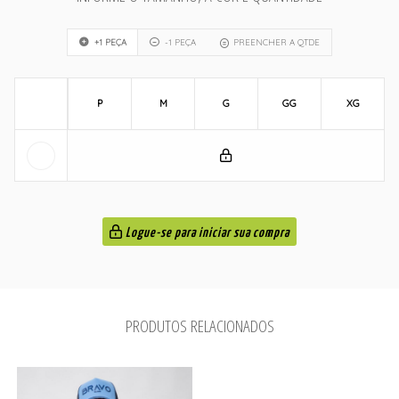
+1 PEÇA
-1 PEÇA
PREENCHER A QTDE
P
M
G
GG
XG
Logue-se para iniciar sua compra
PRODUTOS RELACIONADOS