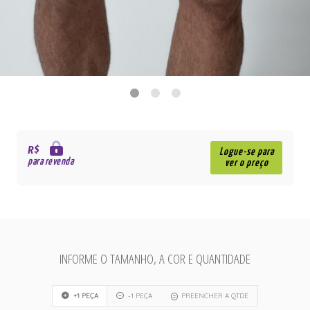
R$
Logue-se para
para revenda
ver o preço
INFORME O TAMANHO, A COR E QUANTIDADE
+1 PEÇA
-1 PEÇA
PREENCHER A QTDE