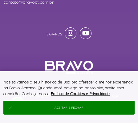
contato@bravobt.com.br
® TODOS DIREITOS RESERVADOS
Nós salvamos o seu histórico de uso pra oferecer a melhor experiência
na Bravo Atacado. Quando você navega no nosso site, aceita esta
condição. Conheça nossa
Política de Cookies e Privacidade
.
SITE 100% SEGURO
PLATAFORMA B2B
ACEITAR E FECHAR