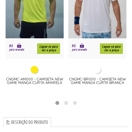
R$
R$
Logue-se para
Logue-se para
para revenda
para revenda
ver o preço
ver o preço
W
CNGMC-AM000 - CAMISETA NEW
CNGMC-BR000 - CAMISETA NEW
GAME MANGA CURTA AMARELA
GAME MANGA CURTA BRANCA
DESCRIÇÃO DO PRODUTO