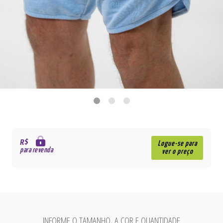
R$
Logue-se para
para revenda
ver o preço
INFORME O TAMANHO, A COR E QUANTIDADE