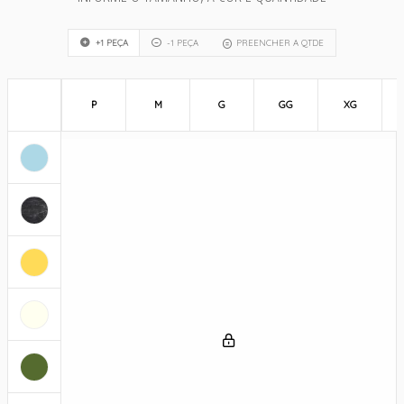
+1 PEÇA
-1 PEÇA
PREENCHER A QTDE
P
M
G
GG
XG