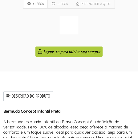
+1 PEÇA
-1 PEÇA
PREENCHER A QTDE
Logue-se para iniciar sua compra
DESCRIÇÃO DO PRODUTO
Bermuda Concept Infantil Preta
A bermuda estonada Infantil da Bravo Concept é a definição de
versatilidade. Feito 100% de algodão, essa peça oferece o máximo de
conforto e um toque suave, ideal para qualquer ocasião. Seja para um
dia descontraído ou para um look mais arrumado. Uma peça essencial