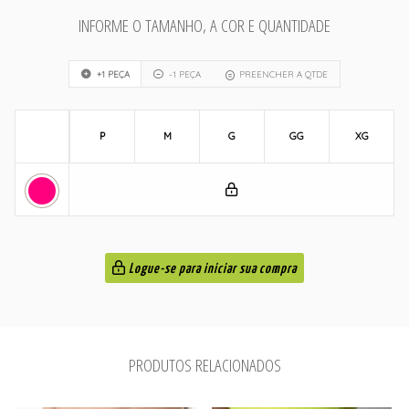
INFORME O TAMANHO, A COR E QUANTIDADE
+1 PEÇA
-1 PEÇA
PREENCHER A QTDE
P
M
G
GG
XG
Logue-se para iniciar sua compra
PRODUTOS RELACIONADOS