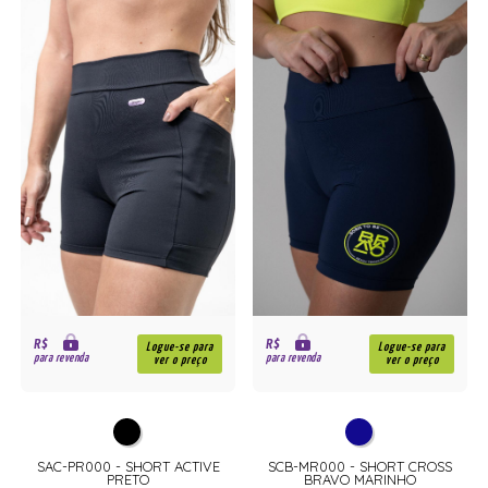
R$
R$
Logue-se para
Logue-se para
para revenda
para revenda
ver o preço
ver o preço
SAC-PR000 - SHORT ACTIVE
SCB-MR000 - SHORT CROSS
PRETO
BRAVO MARINHO