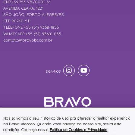
CNPJ 39.753.574/0001-76
AVENIDA CEARA, 1221
SÃO JOÃO, PORTO ALEGRE/RS
CEP 90240-511
TELEFONE +55 (51) 9368-1855
WHATSAPP +55 (51) 93681-855
contato@bravobt.com.br
® TODOS DIREITOS RESERVADOS
Nós salvamos o seu histórico de uso pra oferecer a melhor experiência
na Bravo Atacado. Quando você navega no nosso site, aceita esta
condição. Conheça nossa
Política de Cookies e Privacidade
.
SITE 100% SEGURO
PLATAFORMA B2B