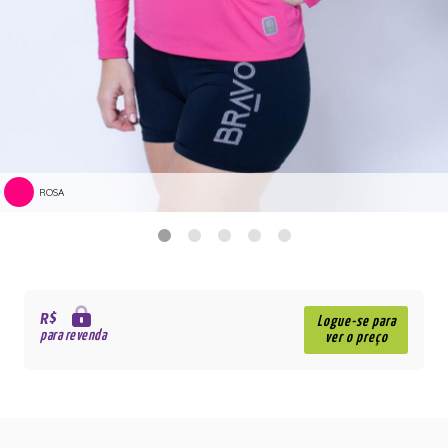
ROSA
R$
Logue-se para
para revenda
ver o preço