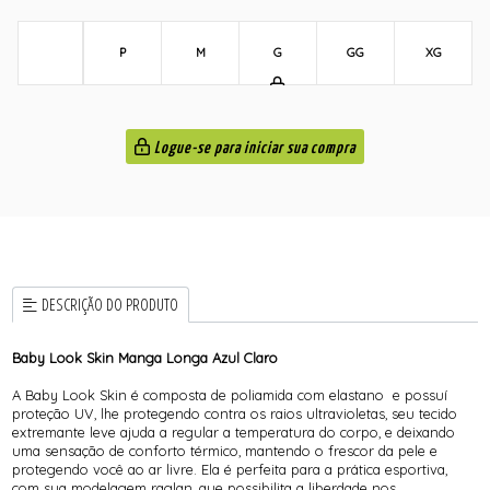
P
M
G
GG
XG
Logue-se para iniciar sua compra
DESCRIÇÃO DO PRODUTO
Baby Look Skin Manga Longa Azul Claro
A Baby Look Skin é composta de poliamida com elastano e possuí
proteção UV, lhe protegendo contra os raios ultravioletas, seu tecido
extremante leve ajuda a regular a temperatura do corpo, e deixando
uma sensação de conforto térmico, mantendo o frescor da pele e
protegendo você ao ar livre. Ela é perfeita para a prática esportiva,
com sua modelagem raglan, que possibilita a liberdade nos