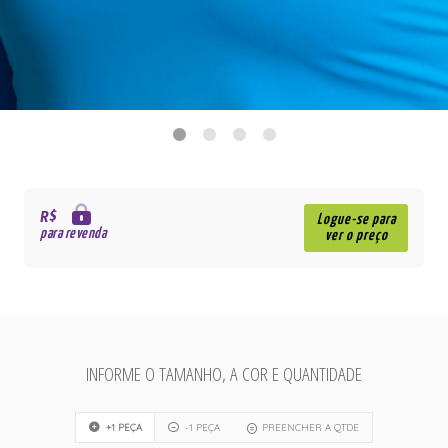
R$
Logue-se para
para revenda
ver o preço
INFORME O TAMANHO, A COR E QUANTIDADE
+1 PEÇA
-1 PEÇA
PREENCHER A QTDE