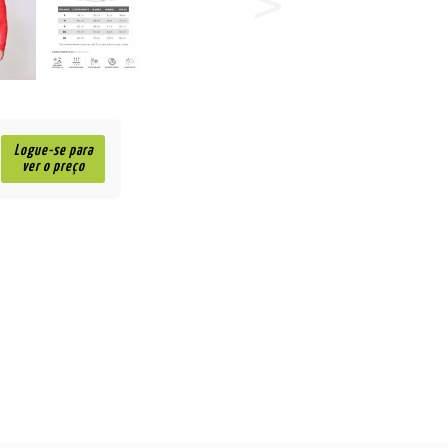
Logue-se para
ver o preço