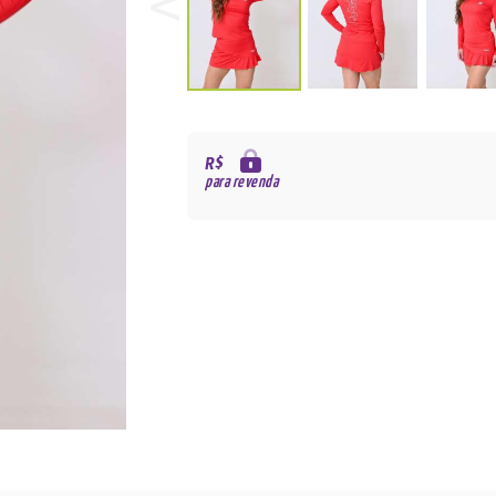
R$
para revenda