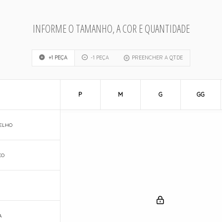
INFORME O TAMANHO, A COR E QUANTIDADE
+1 PEÇA
-1 PEÇA
PREENCHER A QTDE
P
M
G
GG
ELHO
CO
A