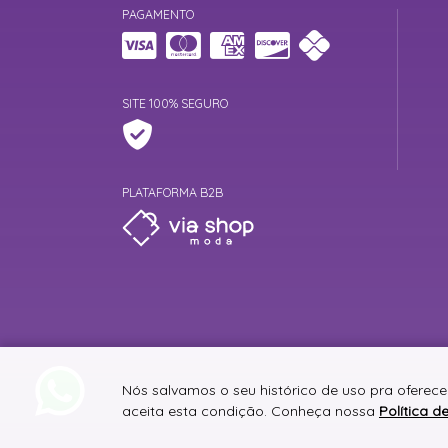
PAGAMENTO
SITE 100% SEGURO
PLATAFORMA B2B
Nós salvamos o seu histórico de uso pra oferec
aceita esta condição. Conheça nossa
Política d