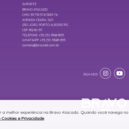
SUPORTE
BRAVO ATACADO
CNPJ 39.753.574/0001-76
AVENIDA CEARA, 1221
SÃO JOÃO, PORTO ALEGRE/RS
CEP 90240-511
TELEFONE +55 (51) 9368-1855
WHATSAPP +55 (51) 93681-855
contato@bravobt.com.br
er a melhor experiência na Bravo Atacado. Quando você navega no 
e Cookies e Privacidade
.
® TODOS DIREITOS RESERVADOS