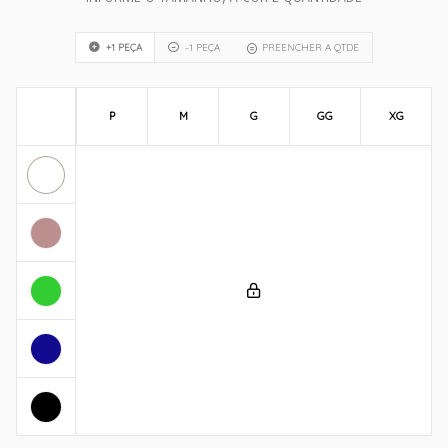
+1 PEÇA
-1 PEÇA
PREENCHER A QTDE
P
M
G
GG
XG