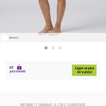
BRANCO
R$
Logue-se para
para revenda
ver o preço
INFORME O TAMANHO, A COR E QUANTIDADE