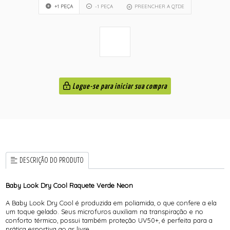
+1 PEÇA
-1 PEÇA
PREENCHER A QTDE
Logue-se para iniciar sua compra
DESCRIÇÃO DO PRODUTO
Baby Look Dry Cool Raquete Verde Neon
A Baby Look Dry Cool é produzida em poliamida, o que confere a ela
um toque gelado. Seus microfuros auxiliam na transpiração e no
conforto térmico, possui também proteção UV50+, é perfeita para a
prática esportiva ao ar livre.