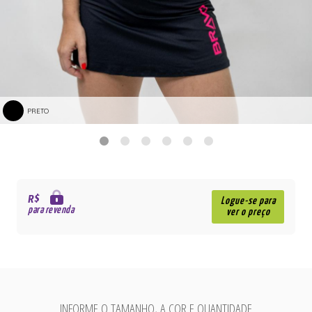
PRETO
R$
Logue-se para
para revenda
ver o preço
INFORME O TAMANHO, A COR E QUANTIDADE