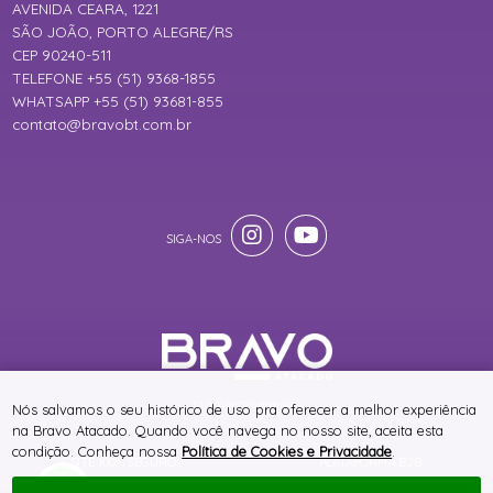
AVENIDA CEARA, 1221
SÃO JOÃO, PORTO ALEGRE/RS
CEP 90240-511
TELEFONE +55 (51) 9368-1855
WHATSAPP +55 (51) 93681-855
contato@bravobt.com.br
® TODOS DIREITOS RESERVADOS
Nós salvamos o seu histórico de uso pra oferecer a melhor experiência
na Bravo Atacado. Quando você navega no nosso site, aceita esta
condição. Conheça nossa
Política de Cookies e Privacidade
.
SITE 100% SEGURO
PLATAFORMA B2B