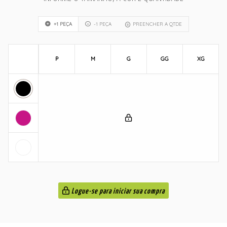
+1 PEÇA
-1 PEÇA
PREENCHER A QTDE
P
M
G
GG
XG
Logue-se para iniciar sua compra